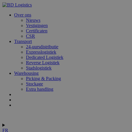
Over ons
Nieuws
Vestigingen
Certificaten
CSR
Transport
24-uursdistributie
Expresslogistiek
Dedicated Logistiek
Reverse Logistiek
Stadslogistiek
Warehousing
Picking & Packing
Stockage
Extra handling
VAS
Jobs
Contact
Chauffeurs
FR