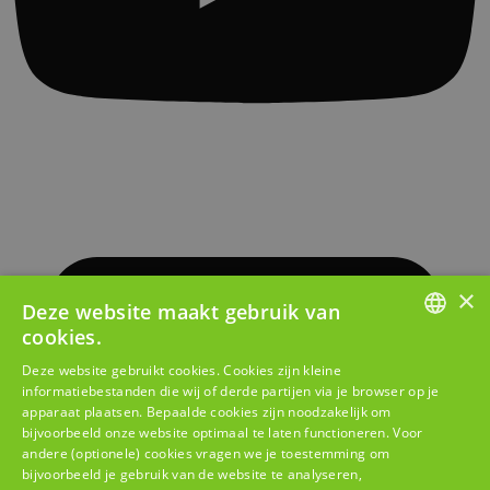
×
Deze website maakt gebruik van
cookies.
DUTCH
Deze website gebruikt cookies. Cookies zijn kleine
informatiebestanden die wij of derde partijen via je browser op je
FRENCH
apparaat plaatsen. Bepaalde cookies zijn noodzakelijk om
bijvoorbeeld onze website optimaal te laten functioneren. Voor
andere (optionele) cookies vragen we je toestemming om
bijvoorbeeld je gebruik van de website te analyseren,